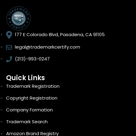
177 E Colorado Blvd, Pasadena, CA 91105
legal@trademarkcertify.com
(213)-993-0247
Quick Links
Trademark Registration
Copyright Registration
Company Formation
Trademark Search
Amazon Brand Registry