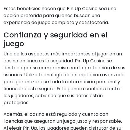
Estos beneficios hacen que Pin Up Casino sea una
opción preferida para quienes buscan una
experiencia de juego completa y satisfactoria.
Confianza y seguridad en el
juego
Uno de los aspectos más importantes al jugar en un
casino en línea es la seguridad. Pin Up Casino se
destaca por su compromiso con la protección de sus
usuarios. Utiliza tecnología de encriptación avanzada
para garantizar que toda la información personal y
financiera esté segura. Esto genera confianza entre
los jugadores, sabiendo que sus datos están
protegidos.
Además, el casino está regulado y cuenta con
licencias que aseguran un juego justo y responsable.
Al elegir Pin Up, los jugadores pueden disfrutar de su