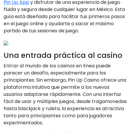
Pin Up App
y disfrutar de una experiencia de juego
fluida y segura desde cualquier lugar en México. Esta
guía está diseñada para facilitar tus primeros pasos
en el juego online y ayudarte a sacar el máximo
partido de tus sesiones de juego.
Una entrada práctica al casino
Entrar al mundo de los casinos en línea puede
parecer un desafío, especialmente para los
principiantes. Sin embargo, Pin Up Casino ofrece una
plataforma intuitiva que permite a los nuevos
usuarios adaptarse rápidamente. Con una interfaz
fácil de usar y múltiples juegos, desde tragamonedas
hasta blackjack y ruleta, la experiencia es atractiva
tanto para principiantes como para jugadores
experimentados.