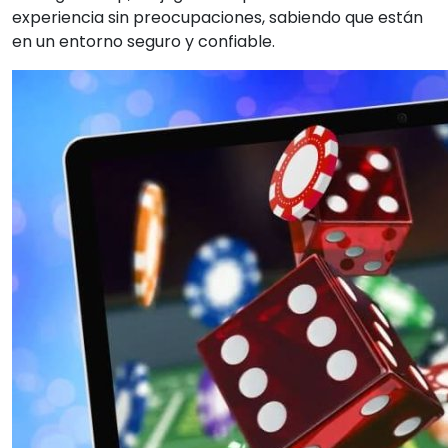
experiencia sin preocupaciones, sabiendo que están
en un entorno seguro y confiable.