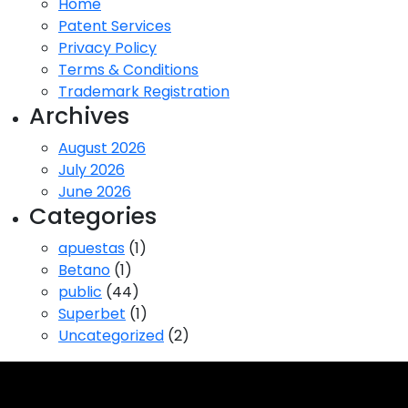
Home
Patent Services
Privacy Policy
Terms & Conditions
Trademark Registration
Archives
August 2026
July 2026
June 2026
Categories
apuestas
(1)
Betano
(1)
public
(44)
Superbet
(1)
Uncategorized
(2)