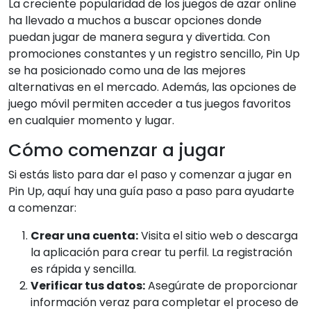
La creciente popularidad de los juegos de azar online
ha llevado a muchos a buscar opciones donde
puedan jugar de manera segura y divertida. Con
promociones constantes y un registro sencillo, Pin Up
se ha posicionado como una de las mejores
alternativas en el mercado. Además, las opciones de
juego móvil permiten acceder a tus juegos favoritos
en cualquier momento y lugar.
Cómo comenzar a jugar
Si estás listo para dar el paso y comenzar a jugar en
Pin Up, aquí hay una guía paso a paso para ayudarte
a comenzar:
Crear una cuenta:
Visita el sitio web o descarga
la aplicación para crear tu perfil. La registración
es rápida y sencilla.
Verificar tus datos:
Asegúrate de proporcionar
información veraz para completar el proceso de