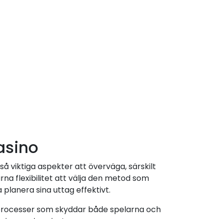
asino
å viktiga aspekter att överväga, särskilt
rna flexibilitet att välja den metod som
 planera sina uttag effektivt.
gsprocesser som skyddar både spelarna och