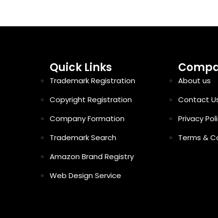
Quick Links
Comp
Trademark Registration
About us
Copyright Registration
Contact U
Company Formation
Privacy Pol
Trademark Search
Terms & C
Amazon Brand Registry
Web Design Service