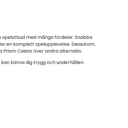
ande spelutbud med många fördelar. Snabba
a av en komplett spelupplevelse. Dessutom,
a Prism Casino över andra alternativ.
 kan känna dig trygg och underhållen.