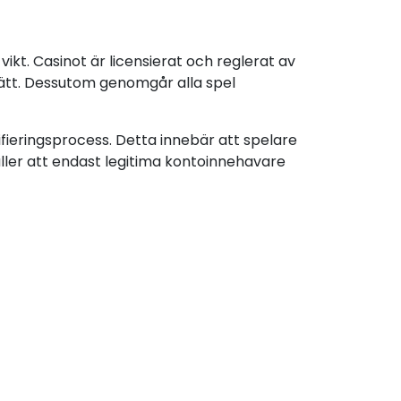
ikt. Casinot är licensierat och reglerat av
sätt. Dessutom genomgår alla spel
ifieringsprocess. Detta innebär att spelare
ller att endast legitima kontoinnehavare