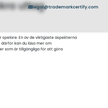
kra uttag
legal@trademarkcertify.com
r spelare. En av de viktigaste aspekterna
ch därför kan du läsa mer om
r som är tillgängliga för att göra