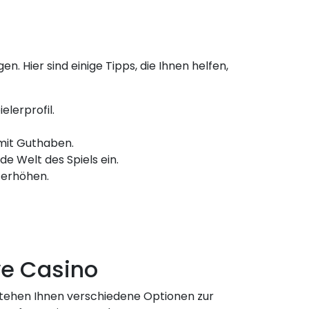
en. Hier sind einige Tipps, die Ihnen helfen,
elerprofil.
mit Guthaben.
de Welt des Spiels ein.
 erhöhen.
ve Casino
 stehen Ihnen verschiedene Optionen zur