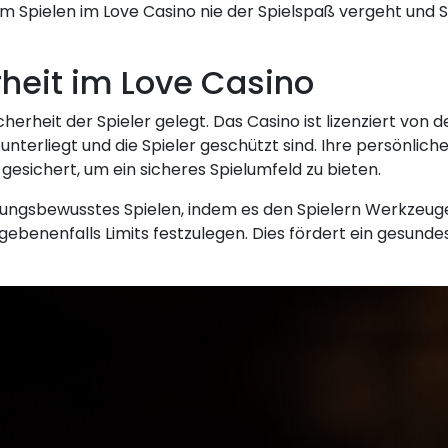
eim Spielen im Love Casino nie der Spielspaß vergeht un
heit im Love Casino
cherheit der Spieler gelegt. Das Casino ist lizenziert vo
unterliegt und die Spieler geschützt sind. Ihre persönli
sichert, um ein sicheres Spielumfeld zu bieten.
tungsbewusstes Spielen, indem es den Spielern Werkzeuge 
enenfalls Limits festzulegen. Dies fördert ein gesundes 