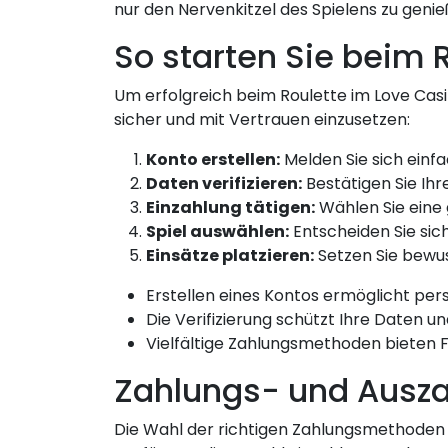
nur den Nervenkitzel des Spielens zu genie
So starten Sie beim 
Um erfolgreich beim Roulette im Love Casino 
sicher und mit Vertrauen einzusetzen:
Konto erstellen:
Melden Sie sich einfa
Daten verifizieren:
Bestätigen Sie Ihre
Einzahlung tätigen:
Wählen Sie eine
Spiel auswählen:
Entscheiden Sie sich
Einsätze platzieren:
Setzen Sie bewus
Erstellen eines Kontos ermöglicht per
Die Verifizierung schützt Ihre Daten un
Vielfältige Zahlungsmethoden bieten Fl
Zahlungs- und Ausza
Die Wahl der richtigen Zahlungsmethoden i