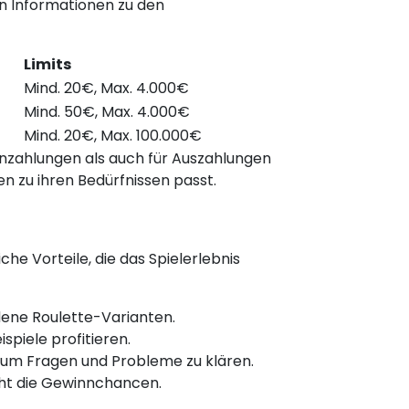
en Informationen zu den
Limits
Mind. 20€, Max. 4.000€
Mind. 50€, Max. 4.000€
Mind. 20€, Max. 100.000€
Einzahlungen als auch für Auszahlungen
n zu ihren Bedürfnissen passt.
che Vorteile, die das Spielerlebnis
dene Roulette-Varianten.
piele profitieren.
, um Fragen und Probleme zu klären.
öht die Gewinnchancen.