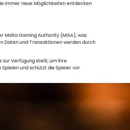
d Sie immer neue Möglichkeiten entdecken
n der Malta Gaming Authority (MGA), was
chen Daten und Transaktionen werden durch
zur Verfügung stellt, um ihre
Spielen und schützt die Spieler vor