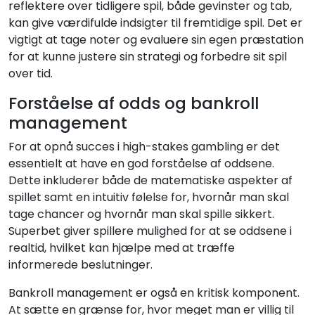
reflektere over tidligere spil, både gevinster og tab,
kan give værdifulde indsigter til fremtidige spil. Det er
vigtigt at tage noter og evaluere sin egen præstation
for at kunne justere sin strategi og forbedre sit spil
over tid.
Forståelse af odds og bankroll
management
For at opnå succes i high-stakes gambling er det
essentielt at have en god forståelse af oddsene.
Dette inkluderer både de matematiske aspekter af
spillet samt en intuitiv følelse for, hvornår man skal
tage chancer og hvornår man skal spille sikkert.
Superbet giver spillere mulighed for at se oddsene i
realtid, hvilket kan hjælpe med at træffe
informerede beslutninger.
Bankroll management er også en kritisk komponent.
At sætte en grænse for, hvor meget man er villig til