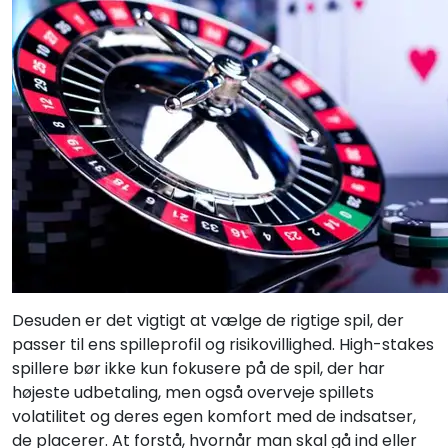
Desuden er det vigtigt at vælge de rigtige spil, der
passer til ens spilleprofil og risikovillighed. High-stakes
spillere bør ikke kun fokusere på de spil, der har
højeste udbetaling, men også overveje spillets
volatilitet og deres egen komfort med de indsatser,
de placerer. At forstå, hvornår man skal gå ind eller