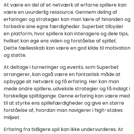
At være en del af et netværk af erfarne spillere kan
være en uvurderlig ressource. Gennem deling af
erfaringer og strategier kan man lære af hinanden og
forbedre sine egne færdigheder. Superbet tilbyder
en platform, hvor spillere kan interagere og dele tips,
hvilket kan øge ens viden og forståelse af spillet.
Dette fællesskab kan være en god kilde til motivation
og støtte.
At deltage i turneringer og events, som Superbet
arrangerer, kan også være en fantastisk måde at
opbygge sit netværk og få erfaring. Her kan man
møde andre spillere, udveksle strategier og få indsigt i
forskellige spiltilgange. Denne erfaring kan være med
til at styrke ens spillefærdigheder og give en større
forståelse af, hvordan man navigerer i high-stakes
miljøet.
Erfaring fra tidligere spil kan ikke undervurderes. At