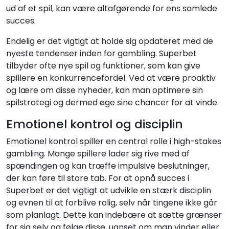
ud af et spil, kan være altafgørende for ens samlede
succes.
Endelig er det vigtigt at holde sig opdateret med de
nyeste tendenser inden for gambling. Superbet
tilbyder ofte nye spil og funktioner, som kan give
spillere en konkurrencefordel. Ved at være proaktiv
og lære om disse nyheder, kan man optimere sin
spilstrategi og dermed øge sine chancer for at vinde.
Emotionel kontrol og disciplin
Emotionel kontrol spiller en central rolle i high-stakes
gambling. Mange spillere lader sig rive med af
spændingen og kan træffe impulsive beslutninger,
der kan føre til store tab. For at opnå succes i
Superbet er det vigtigt at udvikle en stærk disciplin
og evnen til at forblive rolig, selv når tingene ikke går
som planlagt. Dette kan indebære at sætte grænser
for sig selv og følge disse, uanset om man vinder eller