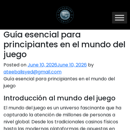
Guía esencial para
principiantes en el mundo del
juego
Posted on
June 10, 2026
June 10, 2026
by
ateebalisyed@gmail.com
Guía esencial para principiantes en el mundo del
juego
Introducción al mundo del juego
El mundo del juego es un universo fascinante que ha
capturado la atención de millones de personas a
nivel global. Desde los tradicionales casinos físicos
hasta las modernas plataformas de apuestas en