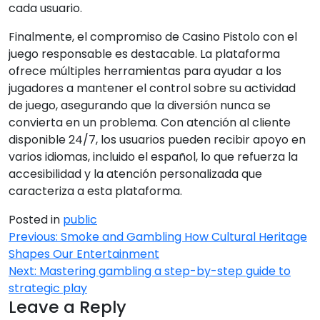
cada usuario.
Finalmente, el compromiso de Casino Pistolo con el
juego responsable es destacable. La plataforma
ofrece múltiples herramientas para ayudar a los
jugadores a mantener el control sobre su actividad
de juego, asegurando que la diversión nunca se
convierta en un problema. Con atención al cliente
disponible 24/7, los usuarios pueden recibir apoyo en
varios idiomas, incluido el español, lo que refuerza la
accesibilidad y la atención personalizada que
caracteriza a esta plataforma.
Posted in
public
Previous:
Smoke and Gambling How Cultural Heritage
Shapes Our Entertainment
Next:
Mastering gambling a step-by-step guide to
strategic play
Leave a Reply