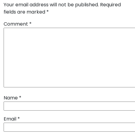
Your email address will not be published.
Required
fields are marked
*
Comment
*
Name
*
Email
*