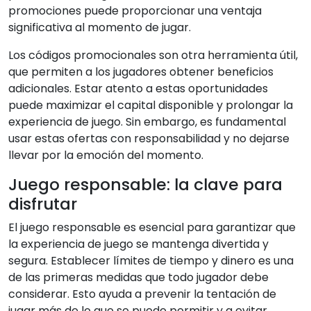
promociones puede proporcionar una ventaja
significativa al momento de jugar.
Los códigos promocionales son otra herramienta útil,
que permiten a los jugadores obtener beneficios
adicionales. Estar atento a estas oportunidades
puede maximizar el capital disponible y prolongar la
experiencia de juego. Sin embargo, es fundamental
usar estas ofertas con responsabilidad y no dejarse
llevar por la emoción del momento.
Juego responsable: la clave para
disfrutar
El juego responsable es esencial para garantizar que
la experiencia de juego se mantenga divertida y
segura. Establecer límites de tiempo y dinero es una
de las primeras medidas que todo jugador debe
considerar. Esto ayuda a prevenir la tentación de
jugar más de lo que se puede permitir y a evitar